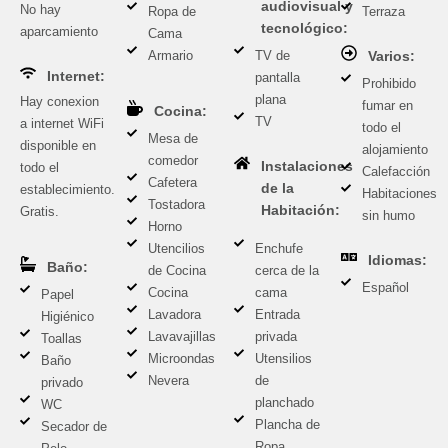
audiovisual y
No hay
Ropa de
Terraza
tecnológico:
aparcamiento
Cama
Armario
TV de
Varios:
Internet:
pantalla
Prohibido
plana
Hay conexion
fumar en
Cocina:
TV
a internet WiFi
todo el
Mesa de
disponible en
alojamiento
comedor
Instalaciones
todo el
Calefacción
Cafetera
de la
establecimiento.
Habitaciones
Tostadora
Habitación:
Gratis.
sin humo
Horno
Utencilios
Enchufe
Idiomas:
Baño:
de Cocina
cerca de la
Español
Cocina
cama
Papel
Lavadora
Entrada
Higiénico
Lavavajillas
privada
Toallas
Microondas
Utensilios
Baño
Nevera
de
privado
planchado
WC
Plancha de
Secador de
Ropa